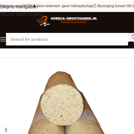
ezorgen vanaf €250
👤 Voor iedereen: geen lidmaatschap
🕒 Bezorging tussen 08-1
Skip to navigation
Skip to main content
Home
Kruidenboter