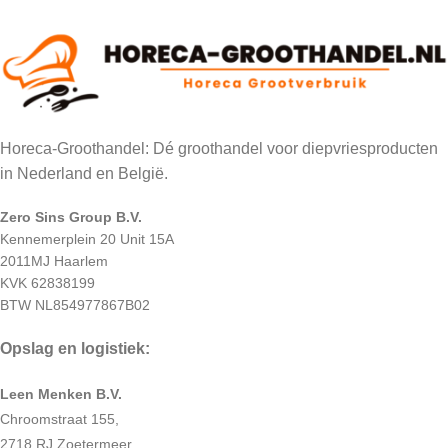
Horeca-Groothandel: Dé groothandel voor diepvriesproducten
in Nederland en België.
Zero Sins Group B.V.
Kennemerplein 20 Unit 15A
2011MJ Haarlem
KVK 62838199
BTW NL854977867B02
Opslag en logistiek:
Leen Menken B.V.
Chroomstraat 155,
2718 RJ Zoetermeer