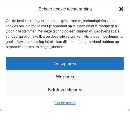
Beheer cookie toestemming
Om de beste ervaringen te bieden, gebruiken wij technologieën zoals
cookies om informatie over je apparaat op te slaan en/of te raadplegen.
Door in te stemmen met deze technologieën kunnen wij gegevens zoals
surfgedrag of unieke ID's op deze site verwerken. Als je geen toestemming
geeft of uw toestemming intrekt, kan dit een nadelige invloed hebben op
bepaalde functies en mogelijkheden.
Accepteren
Weigeren
Bekijk voorkeuren
Wie zijn wij
€
5.00
Hazelnoot-Chocolade Croissant
Contact met onze inkoop
Uitverkocht
ex.
48x90Gram
Cookiebeleid
Klantenservice
Menu
Cart
BTW
Algemene voorwaarden
Annuleer & Retourbeleid