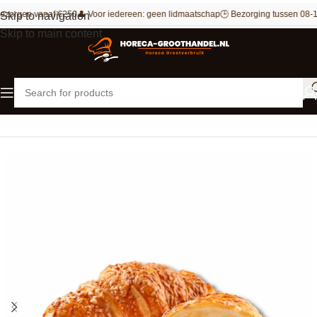
ezorgen vanaf €250
👤 Voor iedereen: geen lidmaatschap
🕒 Bezorging tussen 08-1
Skip to navigation
Skip to main content
Home
Bakkerij
Croissants