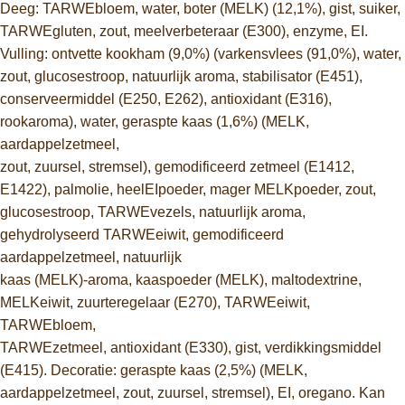
Deeg: TARWEbloem, water, boter (MELK) (12,1%), gist, suiker,
TARWEgluten, zout, meelverbeteraar (E300), enzyme, EI.
Vulling: ontvette kookham (9,0%) (varkensvlees (91,0%), water,
zout, glucosestroop, natuurlijk aroma, stabilisator (E451),
conserveermiddel (E250, E262), antioxidant (E316),
rookaroma), water, geraspte kaas (1,6%) (MELK,
aardappelzetmeel,
zout, zuursel, stremsel), gemodificeerd zetmeel (E1412,
E1422), palmolie, heelEIpoeder, mager MELKpoeder, zout,
glucosestroop, TARWEvezels, natuurlijk aroma,
gehydrolyseerd TARWEeiwit, gemodificeerd
aardappelzetmeel, natuurlijk
kaas (MELK)-aroma, kaaspoeder (MELK), maltodextrine,
MELKeiwit, zuurteregelaar (E270), TARWEeiwit,
TARWEbloem,
TARWEzetmeel, antioxidant (E330), gist, verdikkingsmiddel
(E415). Decoratie: geraspte kaas (2,5%) (MELK,
aardappelzetmeel, zout, zuursel, stremsel), EI, oregano. Kan