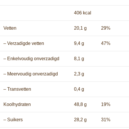
406 kcal
Vetten
20,1 g
29%
– Verzadigde vetten
9,4 g
47%
– Enkelvoudig onverzadigd
8,1 g
– Meervoudig onverzadigd
2,3 g
– Transvetten
0,4 g
Koolhydraten
48,8 g
19%
– Suikers
28,2 g
31%