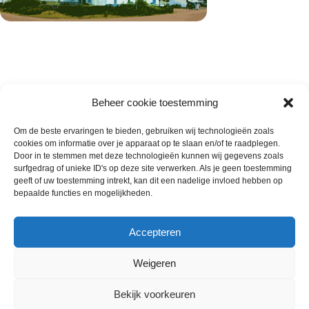
Beheer cookie toestemming
Om de beste ervaringen te bieden, gebruiken wij technologieën zoals
cookies om informatie over je apparaat op te slaan en/of te raadplegen.
Wie zijn wij
Door in te stemmen met deze technologieën kunnen wij gegevens zoals
surfgedrag of unieke ID's op deze site verwerken. Als je geen toestemming
Contact met onze inkoop
geeft of uw toestemming intrekt, kan dit een nadelige invloed hebben op
Klantenservice
bepaalde functies en mogelijkheden.
Algemene voorwaarden
Annuleer & Retourbeleid
Accepteren
Weigeren
Gemaakt door
Horeca-Groothandel
2024
Bekijk voorkeuren
Wij gebruiken cookies om uw ervaring op onze
Bake Off Gevulde Koek
€
20.00