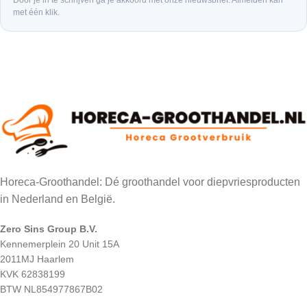
Door je in te schrijven ga je akkoord met onze nieuwsbrief. Afmelden kan
met één klik.
Horeca-Groothandel: Dé groothandel voor diepvriesproducten
in Nederland en België.
Zero Sins Group B.V.
Kennemerplein 20 Unit 15A
2011MJ Haarlem
KVK 62838199
BTW NL854977867B02