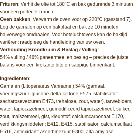
Frituren
: Verhit de olie tot 180°C en bak gedurende 3 minuten
voor een perfecte crunch.
Oven bakken
: Verwarm de oven voor op 220°C (gasstand 7).
Leg de garnalen op een bakplaat en bak ze 10 minuten,
halverwege omdraaien. Voor heteluchtovens kan de baktijd
variëren; raadpleeg de handleiding van uw oven.
Verhouding Broodkruim & Beslag / Vulling:
54% vulling / 46% paneermeel en beslag – precies de juiste
balans voor een krokante bite en sappige binnenkant.
Ingrediënten:
Garnalen (Litopenaeus Vannamei) 54% (garnaal,
voedingszuur: glucone-delta-lactone E575, stabilisator:
sacharosevetzuren E473, trehalose, zout, water), tarwebloem,
water, tapiocazetmeel, gemodificeerd tapiocazetmeel, suiker,
zout, maïszetmeel, gist, kleurstof: calciumcarbonaat E170,
verdikkingsmiddelen: E412, E415, stabilisator: calciumsulfaat
E516, antioxidant: ascorbinezuur E300, alfa-amylase.