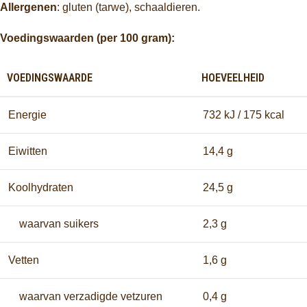
Allergenen
: gluten (tarwe), schaaldieren.
Voedingswaarden (per 100 gram):
VOEDINGSWAARDE
HOEVEELHEID
Energie
732 kJ / 175 kcal
Eiwitten
14,4 g
Koolhydraten
24,5 g
waarvan suikers
2,3 g
Vetten
1,6 g
waarvan verzadigde vetzuren
0,4 g