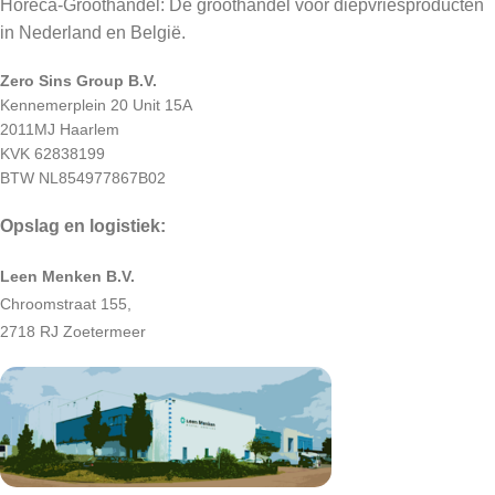
Horeca-Groothandel: Dé groothandel voor diepvriesproducten
in Nederland en België.
Zero Sins Group B.V.
Kennemerplein 20 Unit 15A
2011MJ Haarlem
KVK 62838199
BTW NL854977867B02
Opslag en logistiek:
Leen Menken B.V.
Chroomstraat 155,
2718 RJ Zoetermeer