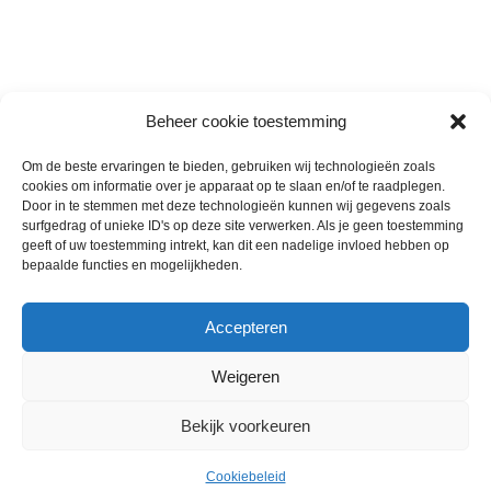
Beheer cookie toestemming
Om de beste ervaringen te bieden, gebruiken wij technologieën zoals
cookies om informatie over je apparaat op te slaan en/of te raadplegen.
Wie zijn wij
Door in te stemmen met deze technologieën kunnen wij gegevens zoals
surfgedrag of unieke ID's op deze site verwerken. Als je geen toestemming
Contact met onze inkoop
geeft of uw toestemming intrekt, kan dit een nadelige invloed hebben op
Klantenservice
bepaalde functies en mogelijkheden.
Algemene voorwaarden
Annuleer & Retourbeleid
Accepteren
Weigeren
Gemaakt door
Horeca-Groothandel
2024
Bekijk voorkeuren
Wij gebruiken cookies om uw ervaring op onze
€
69.00
website te verbeteren. Door deze website te bezoeken,
Gepaneerde Vlindergarnalen
Uitverkocht
ex.
(Butterfly) 6x1kilo Halal
Cookiebeleid
gaat u akkoord met ons gebruik van cookies.
Menu
Cart