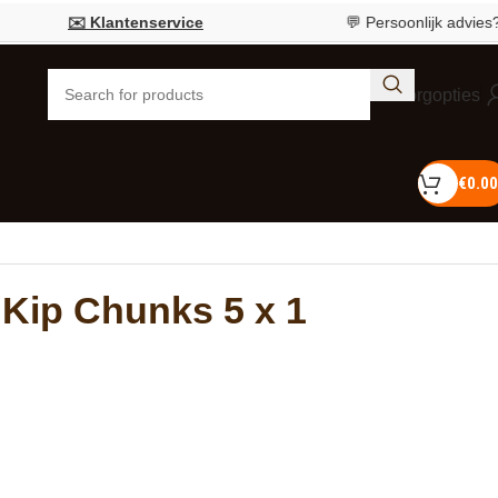
✉️ Klantenservice
💬 Persoonlijk advies?
Bel 
Bezorgopties
€
0.00
Kip Chunks 5 x 1