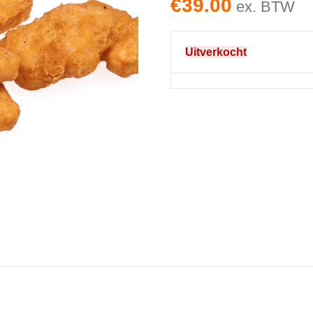
€
39.00
ex. BTW
Uitverkocht