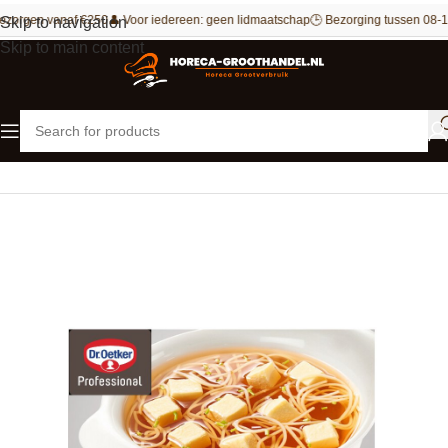
ezorgen vanaf €250
👤 Voor iedereen: geen lidmaatschap
🕒 Bezorging tussen 08-1
Skip to navigation
Skip to main content
Home
Maaltijden