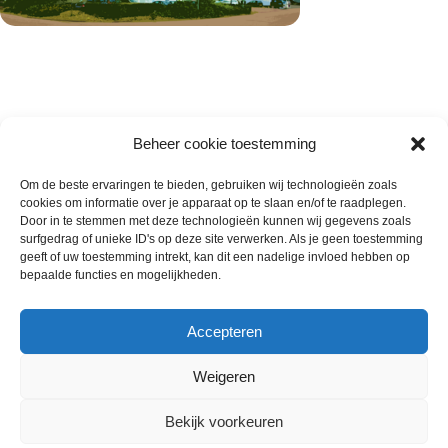
Beheer cookie toestemming
Om de beste ervaringen te bieden, gebruiken wij technologieën zoals
cookies om informatie over je apparaat op te slaan en/of te raadplegen.
Wie zijn wij
Door in te stemmen met deze technologieën kunnen wij gegevens zoals
surfgedrag of unieke ID's op deze site verwerken. Als je geen toestemming
Contact met onze inkoop
geeft of uw toestemming intrekt, kan dit een nadelige invloed hebben op
Klantenservice
bepaalde functies en mogelijkheden.
Algemene voorwaarden
Annuleer & Retourbeleid
Accepteren
Weigeren
Gemaakt door
Horeca-Groothandel
2024
Bekijk voorkeuren
Wij gebruiken cookies om uw ervaring op onze
€
9.00