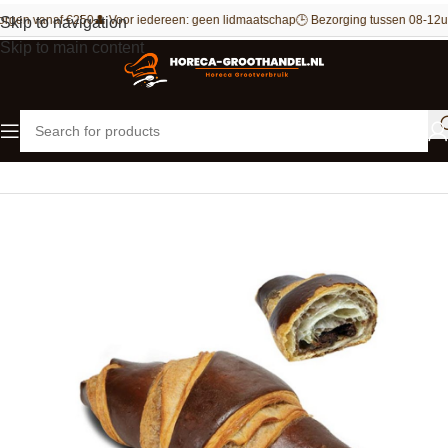
rgen vanaf €250
👤 Voor iedereen: geen lidmaatschap
🕒 Bezorging tussen 08-12u 
Skip to navigation
Skip to main content
Home
Bakkerij
Croissants