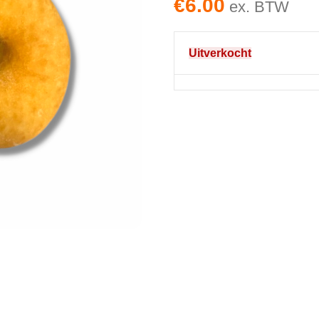
€
6.00
ex. BTW
Uitverkocht