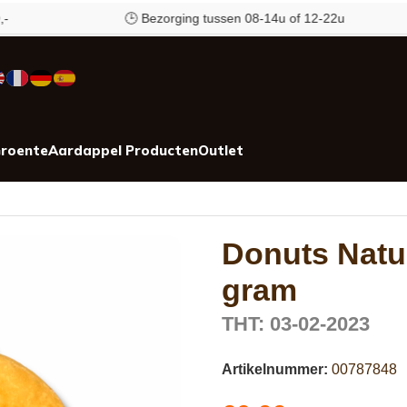
🕒 Bezorging tussen 08-14u of 12-22u
roente
Aardappel Producten
Outlet
Donuts Natur
gram
THT: 03-02-2023
Artikelnummer:
00787848