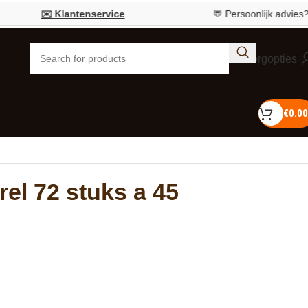
✉️ Klantenservice
💬 Persoonlijk advies?
Bel 0
Bezorgopties
€
0.00
el 72 stuks a 45