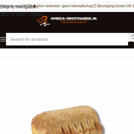
ezorgen vanaf €250
👤 Voor iedereen: geen lidmaatschap
🕒 Bezorging tussen 08-1
Skip to navigation
Skip to main content
Home
Bakkerij