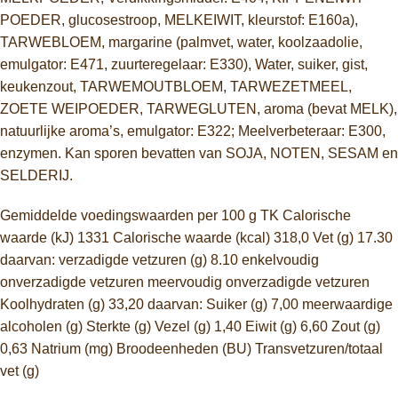
POEDER, glucosestroop, MELKEIWIT, kleurstof: E160a),
TARWEBLOEM, margarine (palmvet, water, koolzaadolie,
emulgator: E471, zuurteregelaar: E330), Water, suiker, gist,
keukenzout, TARWEMOUTBLOEM, TARWEZETMEEL,
ZOETE WEIPOEDER, TARWEGLUTEN, aroma (bevat MELK),
natuurlijke aroma’s, emulgator: E322; Meelverbeteraar: E300,
enzymen. Kan sporen bevatten van SOJA, NOTEN, SESAM en
SELDERIJ.
Gemiddelde voedingswaarden per 100 g TK Calorische
waarde (kJ) 1331 Calorische waarde (kcal) 318,0 Vet (g) 17.30
daarvan: verzadigde vetzuren (g) 8.10 enkelvoudig
onverzadigde vetzuren meervoudig onverzadigde vetzuren
Koolhydraten (g) 33,20 daarvan: Suiker (g) 7,00 meerwaardige
alcoholen (g) Sterkte (g) Vezel (g) 1,40 Eiwit (g) 6,60 Zout (g)
0,63 Natrium (mg) Broodeenheden (BU) Transvetzuren/totaal
vet (g)