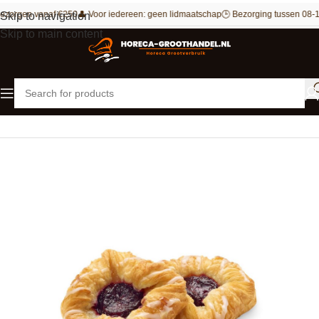
ezorgen vanaf €250
👤 Voor iedereen: geen lidmaatschap
🕒 Bezorging tussen 08-1
Skip to navigation
Skip to main content
Home
Patisserie
Gebak