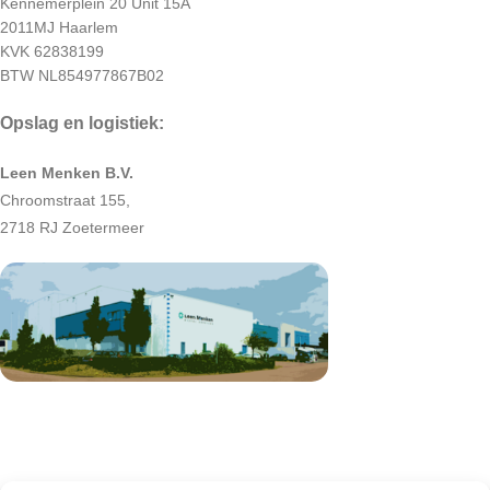
Kennemerplein 20 Unit 15A
2011MJ Haarlem
KVK 62838199
BTW NL854977867B02
Opslag en logistiek:
Leen Menken B.V.
Chroomstraat 155,
2718 RJ Zoetermeer