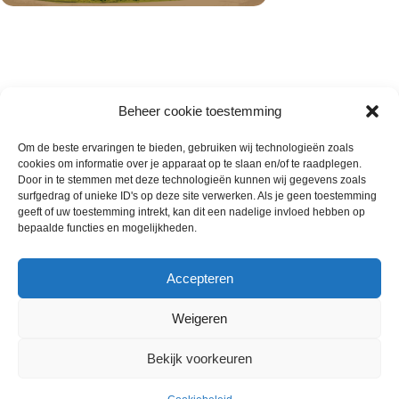
Beheer cookie toestemming
Om de beste ervaringen te bieden, gebruiken wij technologieën zoals
cookies om informatie over je apparaat op te slaan en/of te raadplegen.
Wie zijn wij
Door in te stemmen met deze technologieën kunnen wij gegevens zoals
surfgedrag of unieke ID's op deze site verwerken. Als je geen toestemming
Contact met onze inkoop
geeft of uw toestemming intrekt, kan dit een nadelige invloed hebben op
Klantenservice
bepaalde functies en mogelijkheden.
Algemene voorwaarden
Annuleer & Retourbeleid
Accepteren
Weigeren
Gemaakt door
Horeca-Groothandel
2024
Bekijk voorkeuren
Wij gebruiken cookies om uw ervaring op onze
€
0.00
website te verbeteren. Door deze website te bezoeken,
Deens gebak Mango 40×125
Uitverkocht
ex.