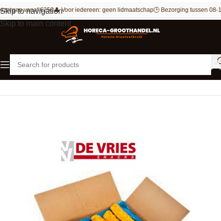
ezorgen vanaf €250
👤 Voor iedereen: geen lidmaatschap
🕒 Bezorging tussen 08-1
Skip to navigation
Skip to main content
Home
Kip