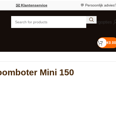
✉️ Klantenservice
💬 Persoonlijk advies?
Bel 
Bezorgopties
€
0.00
oomboter Mini 150