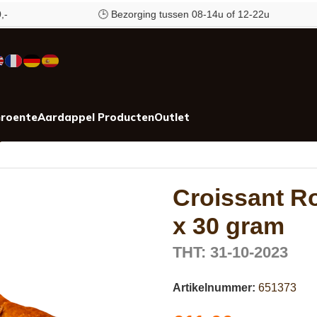
🕒 Bezorging tussen 08-14u of 12-22u
roente
Aardappel Producten
Outlet
 gram
Croissant R
x 30 gram
THT: 31-10-2023
Artikelnummer:
651373