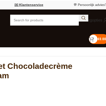
✉️ Klantenservice
💬 Persoonlijk advies?
Bel 055
Bezorgopties
€
0.00
et Chocoladecrème
ram