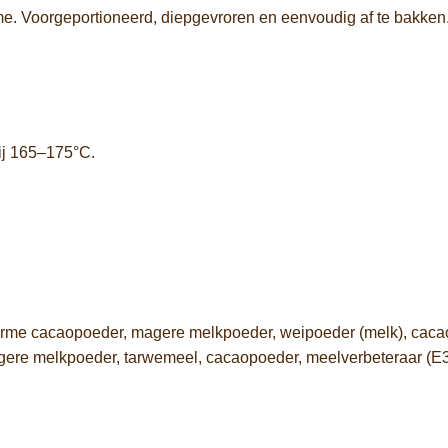
me. Voorgeportioneerd, diepgevroren en eenvoudig af te bakken
ij 165–175°C.
me cacaopoeder, magere melkpoeder, weipoeder (melk), cacaomas
agere melkpoeder, tarwemeel, cacaopoeder, meelverbeteraar (E