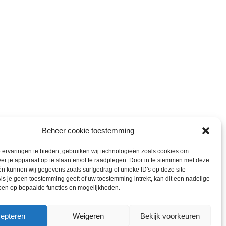
Beheer cookie toestemming
ervaringen te bieden, gebruiken wij technologieën zoals cookies om
ver je apparaat op te slaan en/of te raadplegen. Door in te stemmen met deze
n kunnen wij gegevens zoals surfgedrag of unieke ID's op deze site
ls je geen toestemming geeft of uw toestemming intrekt, kan dit een nadelige
ben op bepaalde functies en mogelijkheden.
epteren
Weigeren
Bekijk voorkeuren
ons gebruik van cookies.
ACCEPT