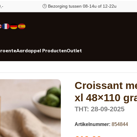
🕒 Bezorging tussen 08-14u of 12-22u
roente
Aardappel Producten
Outlet
Croissant m
xl 48×110 g
THT: 28-09-2025
Artikelnummer:
854844