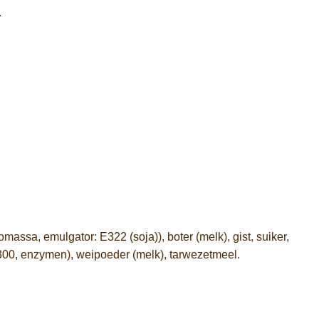
.
sa, emulgator: E322 (soja)), boter (melk), gist, suiker,
300, enzymen), weipoeder (melk), tarwezetmeel.