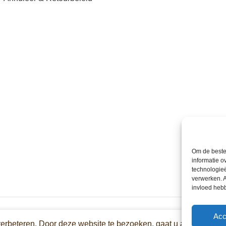
Om de beste 
informatie o
technologieë
verwerken. A
invloed heb
Acc
verbeteren. Door deze website te bezoeken, gaat u akkoord met 