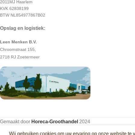
2011MJ Haarlem
KVK 62838199
BTW NL854977867B02
Opslag en logistiek:
Leen Menken B.V.
Chroomstraat 155,
2718 RJ Zoetermeer
Gemaakt door
Horeca-Groothandel
2024
Wij gebruiken cookies om uw ervaring op onze website te 