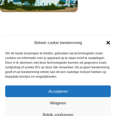
Beheer cookie toestemming
Om de beste ervaringen te bieden, gebruiken wij technologieën zoals
cookies om informatie over je apparaat op te slaan en/of te raadplegen.
Wie zijn wij
Door in te stemmen met deze technologieën kunnen wij gegevens zoals
surfgedrag of unieke ID's op deze site verwerken. Als je geen toestemming
Contact met onze inkoop
geeft of uw toestemming intrekt, kan dit een nadelige invloed hebben op
Klantenservice
bepaalde functies en mogelijkheden.
Algemene voorwaarden
Annuleer & Retourbeleid
Accepteren
Weigeren
Gemaakt door
Horeca-Groothandel
2024
Bekijk voorkeuren
Wij gebruiken cookies om uw ervaring op onze