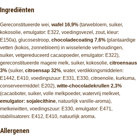
Ingrediënten
Gereconstitueerde wei,
wafel 16,9%
(tarwebloem, suiker,
kokosolie, emulgator: E322, voedingsvezel, zout, kleur:
E150a), glucosestroop,
chocoladecoating 7,6%
(plantaardige
vetten (kokos, zonnebloem) in wisselende verhoudingen,
suiker, vetgereduceerd cacaopoeder, emulgator: E322),
gereconstitueerde magere melk, suiker, kokosolie,
citroensaus
3%
(suiker,
citroensap 32%
, water, verdikkingsmiddelen:
E1442, E410, voedingszuur: E331, E330, citroenolie, kurkuma,
conserveermiddel: E202),
witte-chocoladekrullen 2,3%
(cacaoboter, suiker, volle melkpoeder, watervrij melkvet,
emulgator: sojalecithine
, natuurlijk vanille-aroma),
melkeiwitten, voedingszuur: E330, emulgator: E471,
stabilisatoren: E412, E410, natuurlijk aroma.
Allergenen