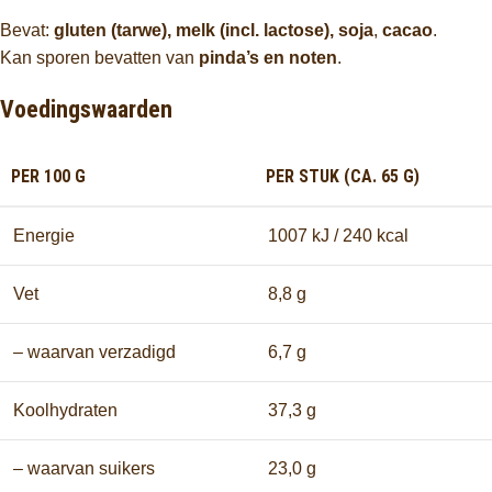
Bevat:
gluten (tarwe), melk (incl. lactose), soja
,
cacao
.
Kan sporen bevatten van
pinda’s en noten
.
Voedingswaarden
PER 100 G
PER STUK (CA. 65 G)
Energie
1007 kJ / 240 kcal
Vet
8,8 g
– waarvan verzadigd
6,7 g
Koolhydraten
37,3 g
– waarvan suikers
23,0 g