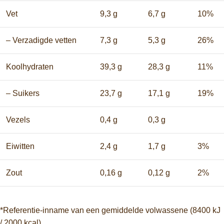
Vet
9,3 g
6,7 g
10%
– Verzadigde vetten
7,3 g
5,3 g
26%
Koolhydraten
39,3 g
28,3 g
11%
– Suikers
23,7 g
17,1 g
19%
Vezels
0,4 g
0,3 g
Eiwitten
2,4 g
1,7 g
3%
Zout
0,16 g
0,12 g
2%
*Referentie-inname van een gemiddelde volwassene (8400 kJ
/ 2000 kcal).