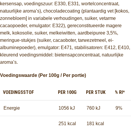
kersensap, voedingszuur: E330, E331, wortelconcentraat,
natuurlijke aroma’s), chocoladecoating (plantaardig vet [kokos,
zonnebloem] in variabele verhoudingen, suiker, vetarme
cacaopoeder, emulgator: E322), gereconstitueerde magere
melk, kokosolie, suiker, melkeiwitten, aardbeipuree 3,5%,
meringue-stukjes (suiker, cacaoboter, tarwezetmeel, ei-
albuminepoeder), emulgator: E471, stabilisatoren: E412, E410,
kleurend voedingsmiddel: bietensapconcentraat, natuurlijke
aroma’s.
Voedingswaarde (Per 100g / Per portie)
VOEDINGSSTOF
PER 100G
PER STUK
% RI*
Energie
1056 kJ
760 kJ
9%
251 kcal
181 kcal