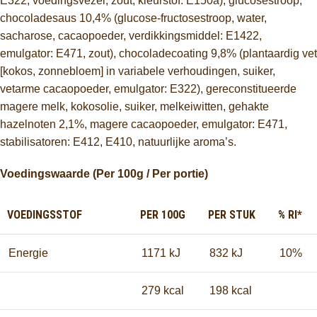
E322, voedingsvezel, zout, kleurstof: E150a), glucosestroop,
chocoladesaus 10,4% (glucose-fructosestroop, water,
sacharose, cacaopoeder, verdikkingsmiddel: E1422,
emulgator: E471, zout), chocoladecoating 9,8% (plantaardig vet
[kokos, zonnebloem] in variabele verhoudingen, suiker,
vetarme cacaopoeder, emulgator: E322), gereconstitueerde
magere melk, kokosolie, suiker, melkeiwitten, gehakte
hazelnoten 2,1%, magere cacaopoeder, emulgator: E471,
stabilisatoren: E412, E410, natuurlijke aroma’s.
Voedingswaarde (Per 100g / Per portie)
VOEDINGSSTOF
PER 100G
PER STUK
% RI*
Energie
1171 kJ
832 kJ
10%
279 kcal
198 kcal