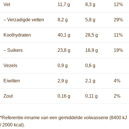
Vet
11,7 g
8,3 g
12%
– Verzadigde vetten
8,2 g
5,8 g
29%
Koolhydraten
40,1 g
28,5 g
11%
– Suikers
23,8 g
16,9 g
19%
Vezels
0,9 g
0,6 g
Eiwitten
2,9 g
2,1 g
4%
Zout
0,16 g
0,11 g
2%
*Referentie-inname van een gemiddelde volwassene (8400 kJ
/ 2000 kcal).