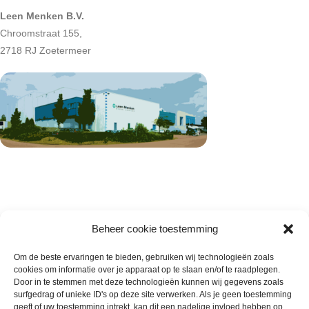
Leen Menken B.V.
Chroomstraat 155,
2718 RJ Zoetermeer
Beheer cookie toestemming
Om de beste ervaringen te bieden, gebruiken wij technologieën zoals
cookies om informatie over je apparaat op te slaan en/of te raadplegen.
Wie zijn wij
Door in te stemmen met deze technologieën kunnen wij gegevens zoals
surfgedrag of unieke ID's op deze site verwerken. Als je geen toestemming
Contact met onze inkoop
geeft of uw toestemming intrekt, kan dit een nadelige invloed hebben op