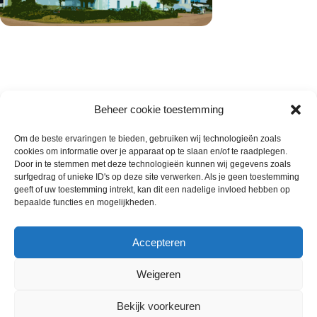
Beheer cookie toestemming
Om de beste ervaringen te bieden, gebruiken wij technologieën zoals
cookies om informatie over je apparaat op te slaan en/of te raadplegen.
Wie zijn wij
Door in te stemmen met deze technologieën kunnen wij gegevens zoals
surfgedrag of unieke ID's op deze site verwerken. Als je geen toestemming
Contact met onze inkoop
geeft of uw toestemming intrekt, kan dit een nadelige invloed hebben op
Klantenservice
bepaalde functies en mogelijkheden.
Algemene voorwaarden
Annuleer & Retourbeleid
Accepteren
Weigeren
Gemaakt door
Horeca-Groothandel
2024
Bekijk voorkeuren
Wij gebruiken cookies om uw ervaring op onze