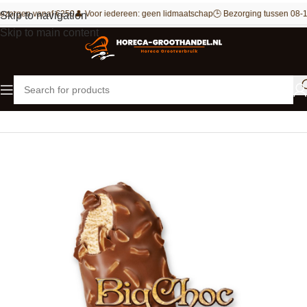
ezorgen vanaf €250
👤 Voor iedereen: geen lidmaatschap
🕒 Bezorging tussen 08-1
Skip to navigation
Skip to main content
Home
IJs
Handijsjes