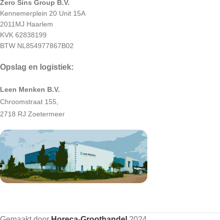
Zero Sins Group B.V.
Kennemerplein 20 Unit 15A
2011MJ Haarlem
KVK 62838199
BTW NL854977867B02
Opslag en logistiek:
Leen Menken B.V.
Chroomstraat 155,
2718 RJ Zoetermeer
Gemaakt door
Horeca-Groothandel
2024