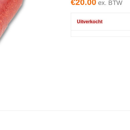
€
20.00
ex. BTW
Uitverkocht