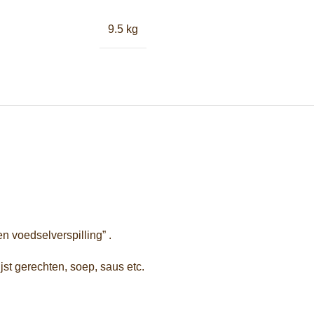
9.5 kg
n voedselverspilling” .
st gerechten, soep, saus etc.