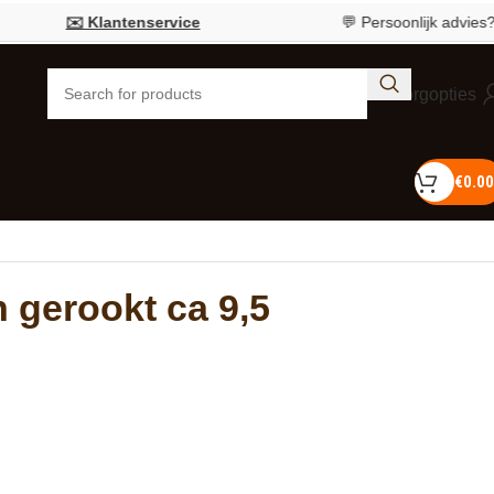
✉️ Klantenservice
💬 Persoonlijk advies?
Bel 0
Bezorgopties
€
0.00
n gerookt ca 9,5