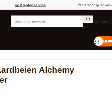
✉️ Klantenservice
💬 Persoonlijk advies?
Bel 05
Bezorgopties
€
0.00
Aardbeien Alchemy
ter