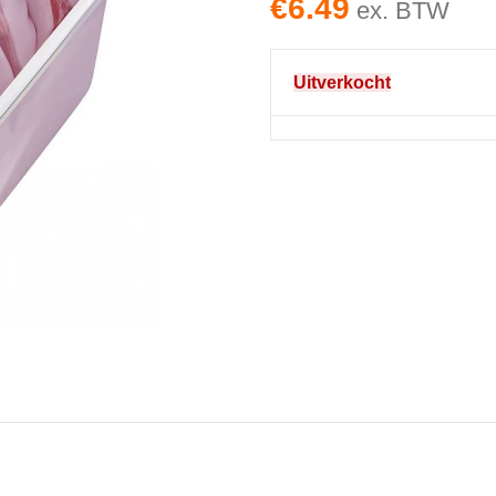
€
6.49
ex. BTW
Uitverkocht