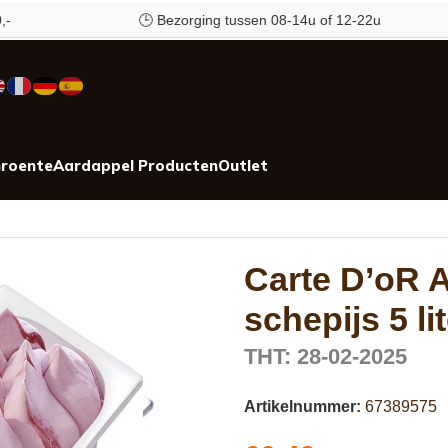
🕒 Bezorging tussen 08-14u of 12-22u
roente
Aardappel Producten
Outlet
ter
Carte D’oR 
schepijs 5 li
THT: 28-02-2025
Artikelnummer:
67389575