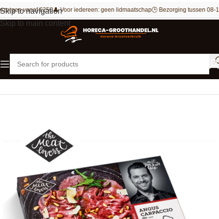
ezorgen vanaf €250
👤 Voor iedereen: geen lidmaatschap
🕒 Bezorging tussen 08-1
Skip to navigation
Skip to main content
Home
Vlees
Rundvlees