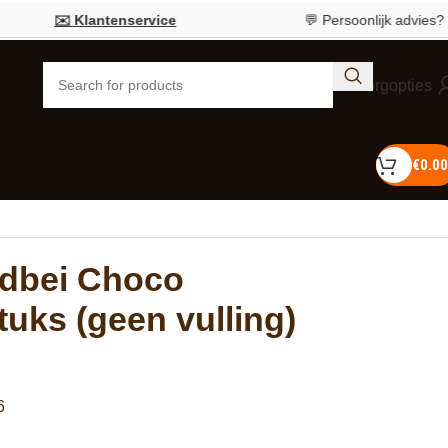
✉️ Klantenservice
💬 Persoonlijk advies?
Bel 0
Bezorgopties
€
0.00
dbei Choco
tuks (geen vulling)
6