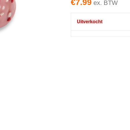
€
7.99
ex. BTW
Uitverkocht