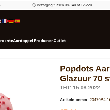
🕒 Bezorging tussen 08-14u of 12-22u
roente
Aardappel Producten
Outlet
lling)
Popdots Aar
Glazuur 70 s
THT: 15-08-2022
Artikelnummer:
20470B4-1