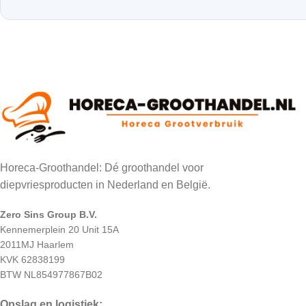
Horeca-Groothandel: Dé groothandel voor
diepvriesproducten in Nederland en België.
Zero Sins Group B.V.
Kennemerplein 20 Unit 15A
2011MJ Haarlem
KVK 62838199
BTW NL854977867B02
Opslag en logistiek: