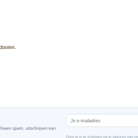
tdooien.
. Geen spam, uitschrijven kan
Door je in te schrijven ga je akkoord met o