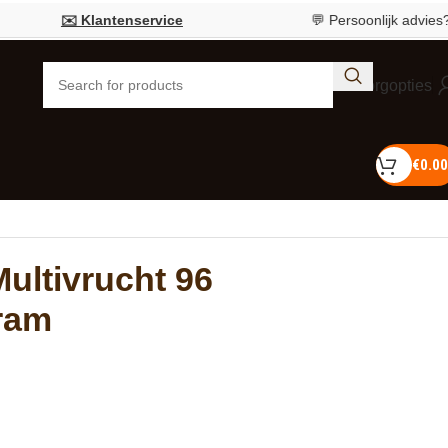
✉️ Klantenservice
💬 Persoonlijk advies?
Bel 0
Bezorgopties
€
0.00
Multivrucht 96
gram