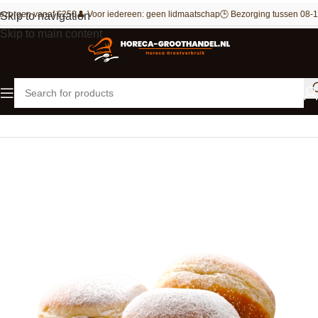
ezorgen vanaf €250
👤 Voor iedereen: geen lidmaatschap
🕒 Bezorging tussen 08-1
Skip to navigation
Skip to main content
Home
Patisserie