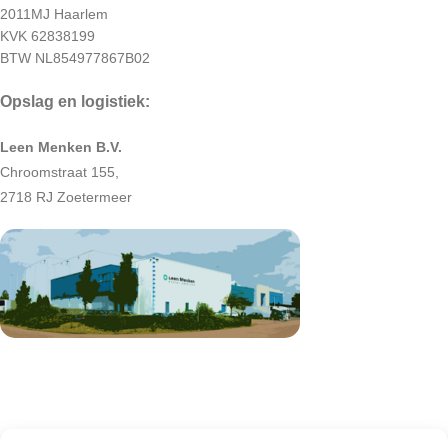
2011MJ Haarlem
KVK 62838199
BTW NL854977867B02
Opslag en logistiek:
Leen Menken B.V.
Chroomstraat 155,
2718 RJ Zoetermeer