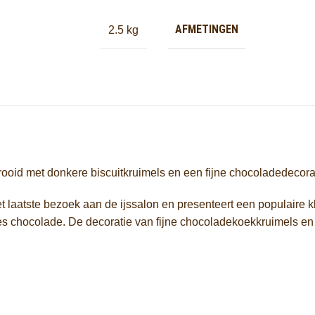
AFMETINGEN
2.5 kg
oid met donkere biscuitkruimels en een fijne chocoladedecorat
 laatste bezoek aan de ijssalon en presenteert een populaire k
s chocolade. De decoratie van fijne chocoladekoekkruimels en s