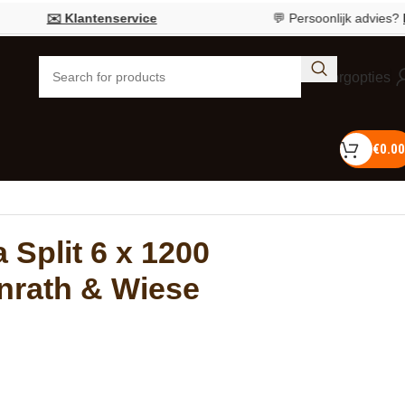
✉️ Klantenservice
💬 Persoonlijk advies?
Bel 055 
Bezorgopties
€
0.00
 Split 6 x 1200
rath & Wiese