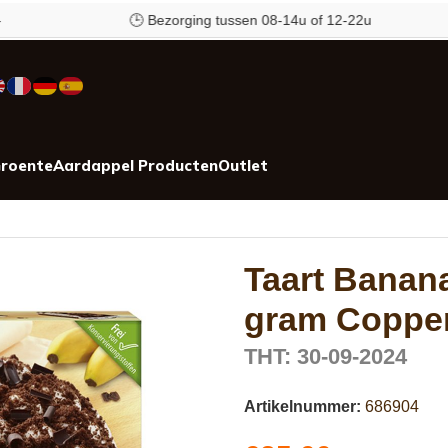
🕒 Bezorging tussen 08-14u of 12-22u
roente
Aardappel Producten
Outlet
penrath & Wiese
Taart Banana
gram Coppen
THT: 30-09-2024
Artikelnummer:
686904