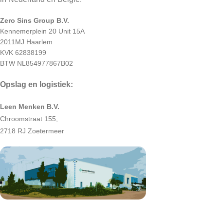
Zero Sins Group B.V.
Kennemerplein 20 Unit 15A
2011MJ Haarlem
KVK 62838199
BTW NL854977867B02
Opslag en logistiek:
Leen Menken B.V.
Chroomstraat 155,
2718 RJ Zoetermeer