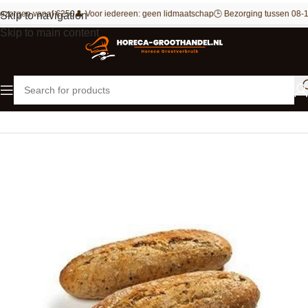
ezorgen vanaf €250
👤 Voor iedereen: geen lidmaatschap
🕒 Bezorging tussen 08-1
Skip to navigation
Skip to main content
Home
Bakkerij