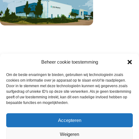
Beheer cookie toestemming
Om de beste ervaringen te bieden, gebruiken wij technologieën zoals
cookies om informatie over je apparaat op te slaan en/of te raadplegen.
Wie zijn wij
Door in te stemmen met deze technologieën kunnen wij gegevens zoals
surfgedrag of unieke ID's op deze site verwerken. Als je geen toestemming
Contact met onze inkoop
geeft of uw toestemming intrekt, kan dit een nadelige invloed hebben op
Klantenservice
bepaalde functies en mogelijkheden.
Algemene voorwaarden
Annuleer & Retourbeleid
Accepteren
Weigeren
Gemaakt door
Horeca-Groothandel
2024