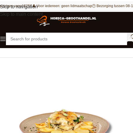
ezorgen vanaf €250
👤 Voor iedereen: geen lidmaatschap
🕒 Bezorging tussen 08-1
Skip to navigation
Skip to main content
Home
Aardappel producten
Aardappelschijfjes