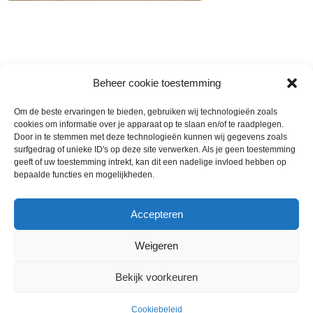
Beheer cookie toestemming
Om de beste ervaringen te bieden, gebruiken wij technologieën zoals
cookies om informatie over je apparaat op te slaan en/of te raadplegen.
Wie zijn wij
Door in te stemmen met deze technologieën kunnen wij gegevens zoals
surfgedrag of unieke ID's op deze site verwerken. Als je geen toestemming
Contact met onze inkoop
geeft of uw toestemming intrekt, kan dit een nadelige invloed hebben op
Klantenservice
bepaalde functies en mogelijkheden.
Algemene voorwaarden
Annuleer & Retourbeleid
Accepteren
Weigeren
Gemaakt door
Horeca-Groothandel
2024
Bekijk voorkeuren
Wij gebruiken cookies om uw ervaring op onze
€
21.00
Aardappel Spinazie gratin 5 x
website te verbeteren. Door deze website te bezoeken,
Uitverkocht
ex.
1800 gram
Cookiebeleid