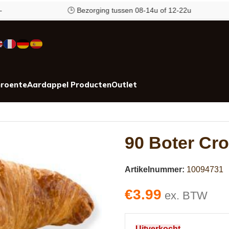
🕒 Bezorging tussen 08-14u of 12-22u
roente
Aardappel Producten
Outlet
90 Boter Cro
Artikelnummer:
10094731
€
3.99
ex. BTW
Uitverkocht