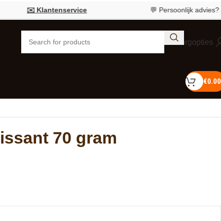
✉️ Klantenservice
💬 Persoonlijk advies?
Bel 
Bezorgopties
€
0.00
issant 70 gram