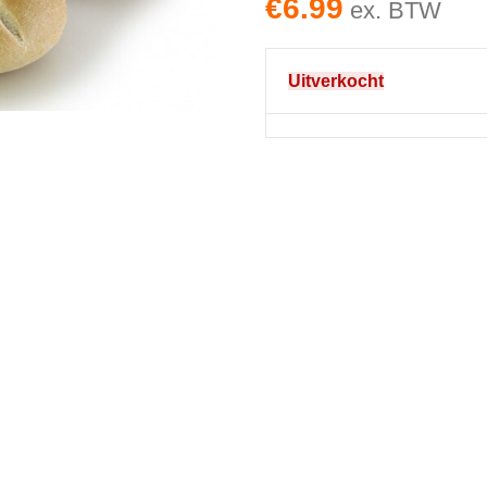
€
6.99
ex. BTW
Uitverkocht