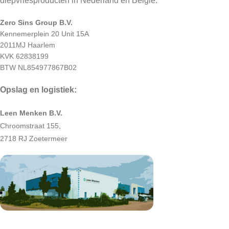
diepvriesproducten in Nederland en België.
Zero Sins Group B.V.
Kennemerplein 20 Unit 15A
2011MJ Haarlem
KVK 62838199
BTW NL854977867B02
Opslag en logistiek:
Leen Menken B.V.
Chroomstraat 155,
2718 RJ Zoetermeer