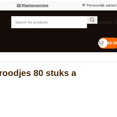
✉️ Klantenservice
💬 Persoonlijk advies?
Bel 0
Bezorgopties
€
0.00
broodjes 80 stuks a