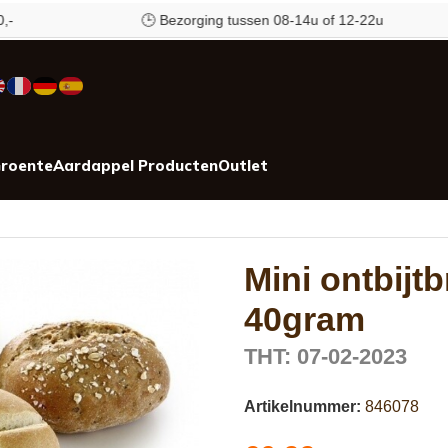
🕒 Bezorging tussen 08-14u of 12-22u
roente
Aardappel Producten
Outlet
Mini ontbijt
40gram
THT: 07-02-2023
Artikelnummer:
846078