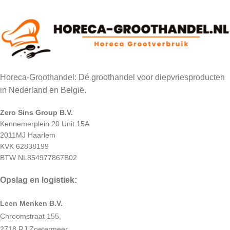
Horeca-Groothandel: Dé groothandel voor diepvriesproducten
in Nederland en België.
Zero Sins Group B.V.
Kennemerplein 20 Unit 15A
2011MJ Haarlem
KVK 62838199
BTW NL854977867B02
Opslag en logistiek:
Leen Menken B.V.
Chroomstraat 155,
2718 RJ Zoetermeer