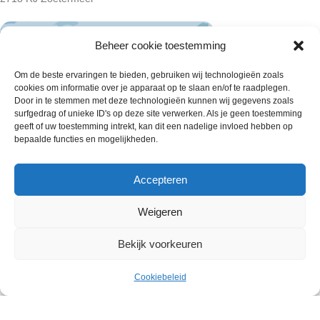
Beheer cookie toestemming
Om de beste ervaringen te bieden, gebruiken wij technologieën zoals
cookies om informatie over je apparaat op te slaan en/of te raadplegen.
Door in te stemmen met deze technologieën kunnen wij gegevens zoals
surfgedrag of unieke ID's op deze site verwerken. Als je geen toestemming
geeft of uw toestemming intrekt, kan dit een nadelige invloed hebben op
bepaalde functies en mogelijkheden.
Accepteren
Weigeren
Wie zijn wij
Bekijk voorkeuren
Contact met onze inkoop
€
0.00
80 Country Roll 70Gram
Uitverkocht
Klantenservice
Cookiebeleid
ex. BTW
Menu
Cart
Algemene voorwaarden
Annuleer & Retourbeleid