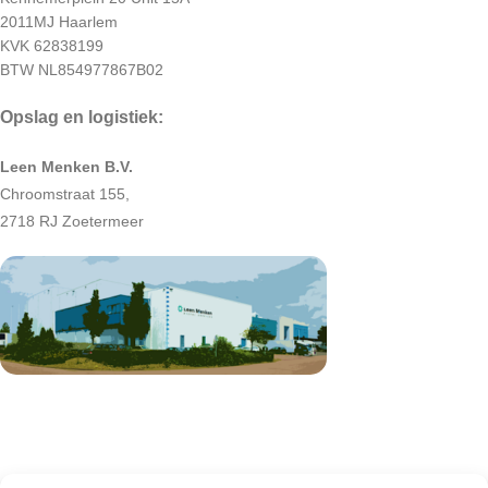
2011MJ Haarlem
KVK 62838199
BTW NL854977867B02
Opslag en logistiek:
Leen Menken B.V.
Chroomstraat 155,
2718 RJ Zoetermeer