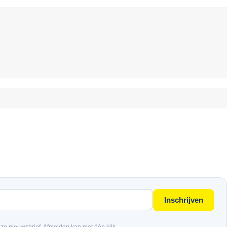
Inschrijven
nze nieuwsbrief. Afmelden kan met één klik.