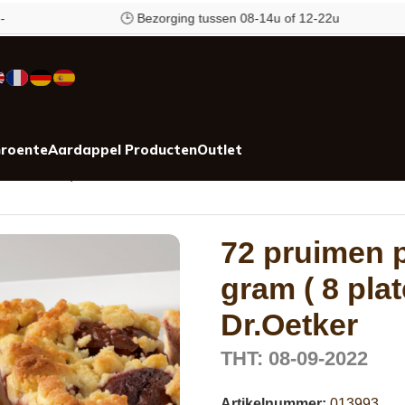
🕒 Bezorging tussen 08-14u of 12-22u
roente
Aardappel Producten
Outlet
 van 1 kilo) Dr.Oetker
72 pruimen 
gram ( 8 plat
Dr.Oetker
THT: 08-09-2022
Artikelnummer:
013993