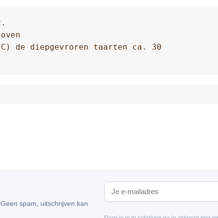
.

oven 

C) de diepgevroren taarten ca. 30

. Geen spam, uitschrijven kan
Door je in te schrijven ga je akkoord met o