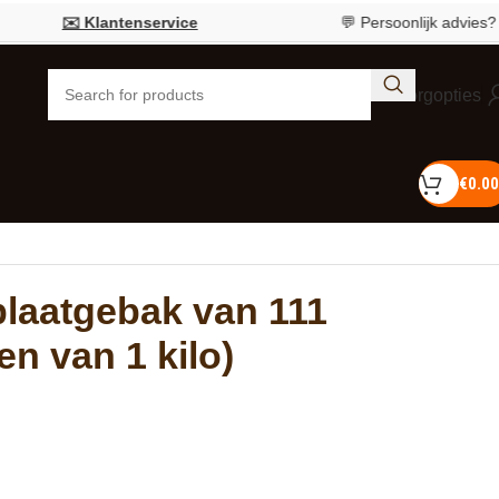
✉️ Klantenservice
💬 Persoonlijk advies?
Bel 055
Bezorgopties
€
0.00
plaatgebak van 111
en van 1 kilo)