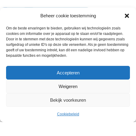
Beheer cookie toestemming
Om de beste ervaringen te bieden, gebruiken wij technologieën zoals
cookies om informatie over je apparaat op te slaan en/of te raadplegen.
Door in te stemmen met deze technologieën kunnen wij gegevens zoals
surfgedrag of unieke ID's op deze site verwerken. Als je geen toestemming
geeft of uw toestemming intrekt, kan dit een nadelige invloed hebben op
bepaalde functies en mogelijkheden.
Accepteren
Weigeren
Wie zijn wij
Bekijk voorkeuren
€
1.99
Contact met onze inkoop
66 x roomboter Croissant
Uitverkocht
ex.
Klantenservice
70Gram
Cookiebeleid
Menu
Cart
BTW
Algemene voorwaarden
Annuleer & Retourbeleid