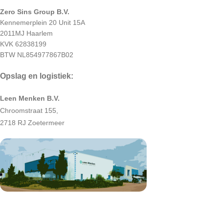
Zero Sins Group B.V.
Kennemerplein 20 Unit 15A
2011MJ Haarlem
KVK 62838199
BTW NL854977867B02
Opslag en logistiek:
Leen Menken B.V.
Chroomstraat 155,
2718 RJ Zoetermeer