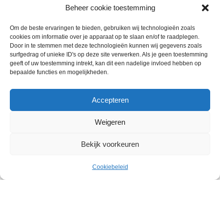
Beheer cookie toestemming
Om de beste ervaringen te bieden, gebruiken wij technologieën zoals
cookies om informatie over je apparaat op te slaan en/of te raadplegen.
Door in te stemmen met deze technologieën kunnen wij gegevens zoals
surfgedrag of unieke ID's op deze site verwerken. Als je geen toestemming
geeft of uw toestemming intrekt, kan dit een nadelige invloed hebben op
bepaalde functies en mogelijkheden.
Accepteren
Weigeren
Bekijk voorkeuren
Wie zijn wij
€
9.95
6 ijstaarten 700ml per stuk
Contact met onze inkoop
Uitverkocht
Cookiebeleid
ex. BTW
Menu
Cart
Klantenservice
Algemene voorwaarden
Annuleer & Retourbeleid