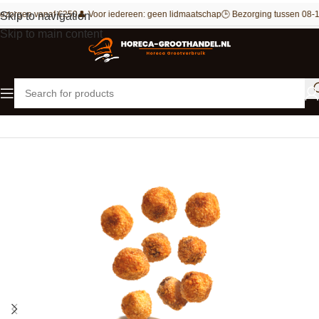
ezorgen vanaf €250
👤 Voor iedereen: geen lidmaatschap
🕒 Bezorging tussen 08-1
Skip to navigation
Skip to main content
Home
Outlet