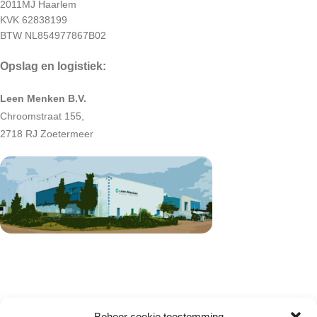
2011MJ Haarlem
KVK 62838199
BTW NL854977867B02
Opslag en logistiek:
Leen Menken B.V.
Chroomstraat 155,
2718 RJ Zoetermeer
Beheer cookie toestemming