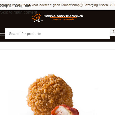
ezorgen vanaf €250
👤 Voor iedereen: geen lidmaatschap
🕒 Bezorging tussen 08-1
Skip to navigation
Skip to main content
Home
Snacks