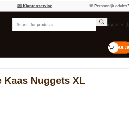
✉️ Klantenservice
💬 Persoonlijk advies?
Bel 05
Bezorgopties
€
0.00
e Kaas Nuggets XL