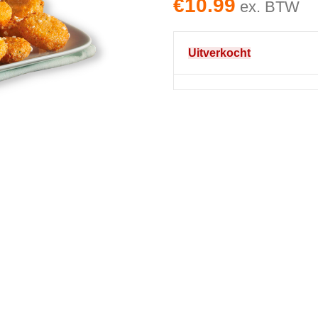
€
10.99
ex. BTW
Uitverkocht