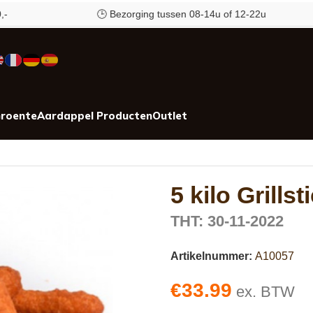
🕒 Bezorging tussen 08-14u of 12-22u
roente
Aardappel Producten
Outlet
5 kilo Grillst
THT: 30-11-2022
Artikelnummer:
A10057
€
33.99
ex. BTW