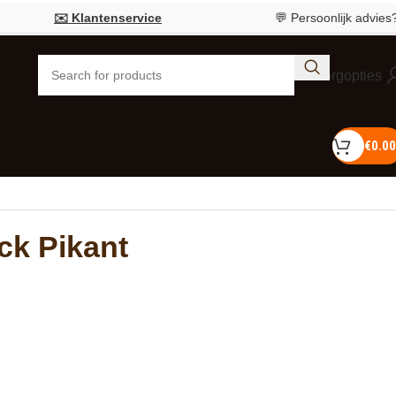
✉️ Klantenservice
💬 Persoonlijk advies?
Bel 0
Bezorgopties
€
0.00
ick Pikant