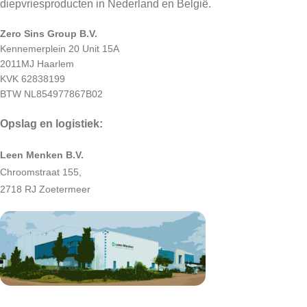
diepvriesproducten in Nederland en België.
Zero Sins Group B.V.
Kennemerplein 20 Unit 15A
2011MJ Haarlem
KVK 62838199
BTW NL854977867B02
Opslag en logistiek:
Leen Menken B.V.
Chroomstraat 155,
2718 RJ Zoetermeer