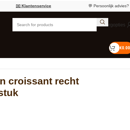
✉️ Klantenservice
💬 Persoonlijk advies?
Bel 0
Bezorgopties
€
0.00
n croissant recht
stuk