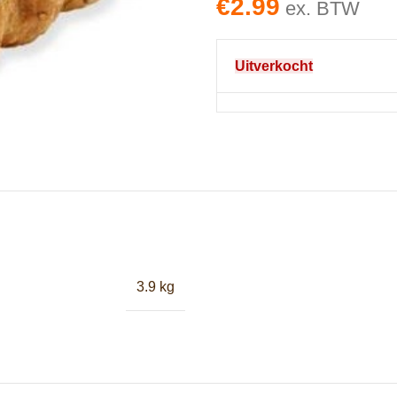
€
2.99
ex. BTW
Uitverkocht
3.9 kg