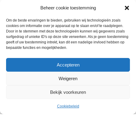
Beheer cookie toestemming
Om de beste ervaringen te bieden, gebruiken wij technologieën zoals
cookies om informatie over je apparaat op te slaan en/of te raadplegen.
Door in te stemmen met deze technologieën kunnen wij gegevens zoals
surfgedrag of unieke ID's op deze site verwerken. Als je geen toestemming
geeft of uw toestemming intrekt, kan dit een nadelige invloed hebben op
bepaalde functies en mogelijkheden.
Accepteren
Weigeren
Bekijk voorkeuren
Wie zijn wij
€
19.00
Contact met onze inkoop
45 slavinken 100gram per stuk
Uitverkocht
Cookiebeleid
ex. BTW
Klantenservice
Menu
Cart
Algemene voorwaarden
Annuleer & Retourbeleid