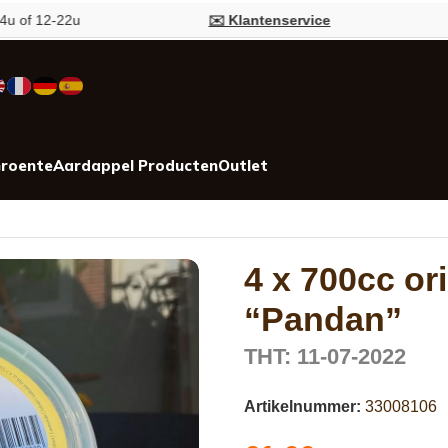
12-22u
✉️ Klantenservice
💬 Pe
roente
Aardappel Producten
Outlet
4 x 700cc or
“Pandan”
THT: 11-07-2022
Artikelnummer:
33008106