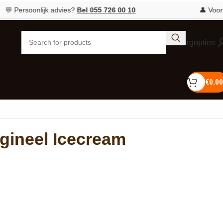
rsoonlijk advies?
Bel 055 726 00 10
👤 Voor ieder
Bezorgopties
€
0.00
igineel Icecream