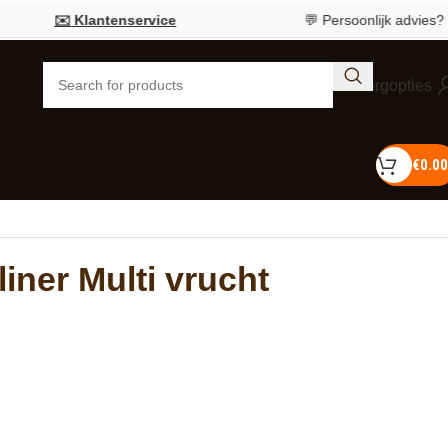
✉️ Klantenservice
💬 Persoonlijk advies?
Bel 05
Bezorgopties
€
0.00
liner Multi vrucht