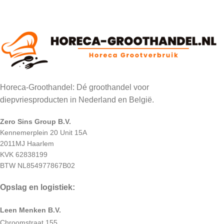
Horeca-Groothandel: Dé groothandel voor
diepvriesproducten in Nederland en België.
Zero Sins Group B.V.
Kennemerplein 20 Unit 15A
2011MJ Haarlem
KVK 62838199
BTW NL854977867B02
Opslag en logistiek:
Leen Menken B.V.
Chroomstraat 155,