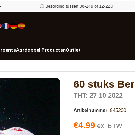
🕒 Bezorging tussen 08-14u of 12-22u
roente
Aardappel Producten
Outlet
60 stuks Ber
THT: 27-10-2022
Artikelnummer:
845200
€
4.99
ex. BTW