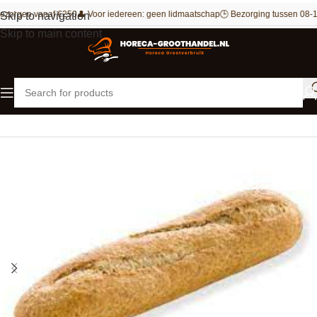
ezorgen vanaf €250
👤 Voor iedereen: geen lidmaatschap
🕒 Bezorging tussen 08-1
Skip to navigation
Skip to main content
Home
Bakkerij