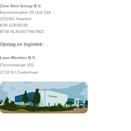
Zero Sins Group B.V.
Kennemerplein 20 Unit 15A
2011MJ Haarlem
KVK 62838199
BTW NL854977867B02
Opslag en logistiek:
Leen Menken B.V.
Chroomstraat 155,
2718 RJ Zoetermeer