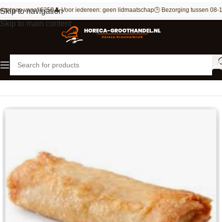
ezorgen vanaf €250
👤 Voor iedereen: geen lidmaatschap
🕒 Bezorging tussen 08-1
Skip to navigation
Skip to main content
Home
Vegetarisch